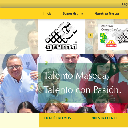
Engl
Inicio
Somos Gruma
Nuestras Marcas
EN EL 1T24; E
MÉXICO
... »
Talento Maseca,
Talento con Pasión.
EN QUÉ CREEMOS
NUESTRA GENTE