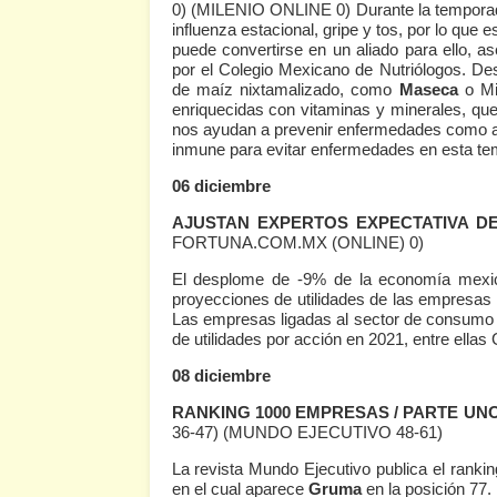
0)
(MILENIO ONLINE 0)
Durante la tempora
influenza estacional, gripe y tos, por lo que e
puede convertirse en un aliado para ello, as
por el Colegio Mexicano de Nutriólogos. Des
de maíz nixtamalizado, como
Maseca
o Mi
enriquecidas con vitaminas y minerales, q
nos ayudan a prevenir enfermedades como ane
inmune para evitar enfermedades en esta 
06 diciembre
AJUSTAN EXPERTOS EXPECTATIVA DE
FORTUNA.COM.MX (ONLINE) 0)
El desplome de -9% de la economía mexica
proyecciones de utilidades de las empresas 
Las empresas ligadas al sector de consumo 
de utilidades por acción en 2021, entre ella
08 diciembre
RANKING 1000 EMPRESAS / PARTE UNO
36-47)
(MUNDO EJECUTIVO 48-61)
La revista Mundo Ejecutivo publica el rank
en el cual aparece
Gruma
en la posición 77.