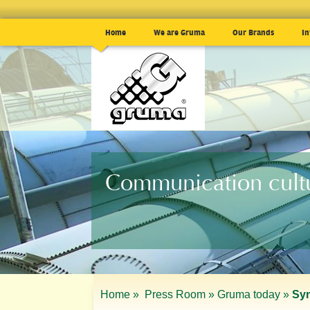
Home
We are Gruma
Our Brands
In
Communication cult
Home »
Press Room »
Gruma today »
Syn