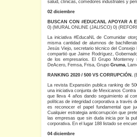
salud, clínicas, comedores industriales y peni
02 diciembre
BUSCAN CON #EDUCANL APOYAR A E
0)
(MURAL ONLINE (JALISCO) 0)
(REFORM
La iniciativa #EducaNL de Comunidar otor
misma cantidad de alumnos de bachillerat
Jesús Viejo, secretario técnico del Consej
compartió que Jaime Rodríguez, Gobernador 
de los empresarios. El Grupo Monterrey
DeAcero, Femsa, Frisa, Grupo
Gruma
, Lam
RANKING 2020 / 500 VS CORRUPCIÓN.
(
La revista Expansión publica ranking de 50
una iniciativa conjunta de Mexicanos Contra
que lleva 4 años dando seguimiento al co
políticas de integridad corporativa a través 
es reconocer el papel fundamental que jue
Cualquier estrategia anticorrupción que prete
las empresas que sin duda inicia por la publ
corporativa. En el lugar 188 listado se encue
04 diciembre