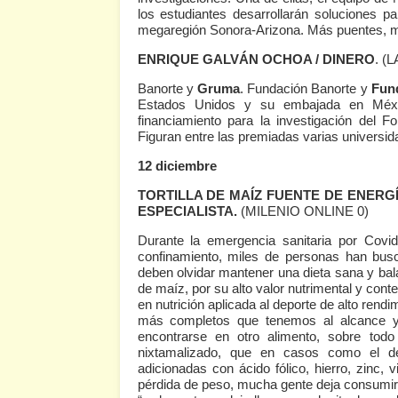
los estudiantes desarrollarán soluciones par
megaregión Sonora-Arizona. Más puentes, 
ENRIQUE GALVÁN OCHOA / DINERO
.
(L
Banorte y
Gruma
. Fundación Banorte y
Fun
Estados Unidos y su embajada en Méxic
financiamiento para la investigación del
Figuran entre las premiadas varias universi
12 diciembre
TORTILLA DE MAÍZ FUENTE DE ENERG
ESPECIALISTA.
(MILENIO ONLINE 0)
Durante la emergencia sanitaria por Covid
confinamiento, miles de personas han busc
deben olvidar mantener una dieta sana y bala
de maíz, por su alto valor nutrimental y cont
en nutrición aplicada al deporte de alto rendi
más completos que tenemos al alcance y s
encontrarse en otro alimento, sobre todo
nixtamalizado, que en casos como el 
adicionadas con ácido fólico, hierro, zinc,
pérdida de peso, mucha gente deja consumir to