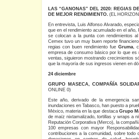
LAS “GANONAS” DEL 2020: REGIAS D
DE MEJOR RENDIMIENTO.
(EL HORIZON
En entrevista, Luis Alfonso Alvarado, espec
que en el rendimiento acumulado en el año,
se colocan a la punta con rendimientos a
Cemex tuvo un muy buen reporte financiero e
regias con buen rendimiento fue
Gruma
, 
empresa de consumo básico por lo que es r
ventas, siguieron mostrando crecimientos só
que la mayoría de sus ingresos vienen en dól
24 diciembre
GRUPO MASECA, COMPAÑÍA SOLIDA
ONLINE 0)
Este año, derivado de la emergencia sani
inundaciones en Tabasco, han puesto a prue
México, materia en la que destaca
Grupo Ma
de maíz nixtamalizado, tortillas y wraps a 
Reputación Corporativa (Merco), la compañí
100 empresas con mayor Responsabilidad 
contribuciones a la comunidad, sobre todo 
donaciones en centros de salud, hospit