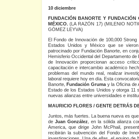
10 diciembre
FUNDACIÓN BANORTE Y FUNDACIÓN G
MÉXICO.
(LA RAZÓN 17)
(MILENIO NOTIC
GÓMEZ LEYVA)
El Fondo de Innovación de 100,000 Strong 
Estados Unidos y México que se vieron b
patrocinado por Fundación Banorte, en con
Hemisferio Occidental del Departamento de E
de Innovación proporcionan acceso crític
capacitación e intercambio académico hecho
problemas del mundo real, realizar investi
laboral requiere hoy en día. Esta convocator
Banorte,
Fundación Gruma
y la Oficina de
Estado de los Estados Unidos y otorga 11 s
nuevas alianzas entre universidades e insti
MAURICIO FLORES / GENTE DETRÁS DE
Juntos, más fuertes. La buena nueva es qu
de
Juan González
, en la sólida alianza 
America, que dirige John McPhail, present
recibirán la subvención del Fondo de Inn
investigaciones. Una de ellas, el equipo de 