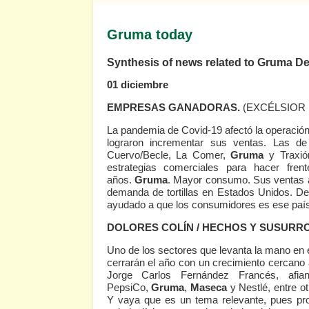
Gruma today
Synthesis of news related to Gruma D
01 diciembre
EMPRESAS GANADORAS.
(EXCÉLSIOR 
La pandemia de Covid-19 afectó la operación
lograron incrementar sus ventas. Las d
Cuervo/Becle, La Comer,
Gruma
y Traxi
estrategias comerciales para hacer fren
años.
Gruma
. Mayor consumo. Sus ventas 
demanda de tortillas en Estados Unidos. D
ayudado a que los consumidores es ese país 
DOLORES COLÍN / HECHOS Y SUSURRO
Uno de los sectores que levanta la mano en e
cerrarán el año con un crecimiento cercano a
Jorge Carlos Fernández Francés, afia
PepsiCo,
Gruma
,
Maseca
y Nestlé, entre ot
Y vaya que es un tema relevante, pues pro