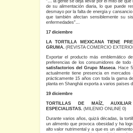
“… la gente se deja llevar por el mito de que l
de su alimentación diaria, lo que puede r
desmayo por la falta de energía y cansancio 
que también afectan sensiblemente su s
enfermedades”…
17 diciembre
LA TORTILLA MEXICANA TIENE P
GRUMA.
(
REVISTA COMERCIO EXTERI
Exportar el producto más emblemático de 
preferencias de los consumidores de todo
satisfactorios del Grupo Maseca
. Hace 5
actualmente tiene presencia en mercados 
prácticamente 15 años con toda la gama de
planta en Shanghái exporta a varios países de
19 diciembre
TORTILLAS DE MAÍZ, AUXILI
ESPECIALISTAS.
(MILENIO ONLINE 0)
Durante varios años, quizá décadas, la torti
un alimento que provoca obesidad y ha log
alto valor nutrimental y a que es un aliment