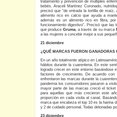
tratamiento y prevención de múltiples enfer
bebés. Araceli Martínez Coronado, nutriólo
precisó que "de entrada la tortilla de maíz,
alimento rico en calcio que ayuda a mant
además es un alimento rico en fibra, por
funcionamiento digestivo". Precisó que las t
que produce
Gruma
, a través de su marca
a las mujeres a concebir mejor a sus pequeñ
21 diciembre
¿QUÉ MARCAS FUERON GANADORAS C
En un año totalmente atípico en Latinoamér
hábitos durante la cuarentena. En este sen
logrado crecer en este entorno basándose e
factores de crecimiento. De acuerdo con 
enfrentaron las marcas durante la cuarenten
pandemia los consumidores pasaron a visita
mayor parte de las marcas creció el ticke
para aquellas que más crecieron este añ
proporción en cada visita al canal. Basánd
marca que encabeza el top 10 es la harina 
y 2 de cuidado personal. Todas detonadas p
23 diciembre